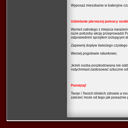
Wyposaż mieszkanie w bateryjne czuj
Udzielanie pierwszej pomocy osobie
Wynieś zatrutego z miejsca naraże
razie potrzeby akcję przeprowadzi 
odpowiednim sprzętem izolującym d
Zapewnij dopływ świeżego czystego 
Wezwij pogotowie ratunkowe;
Jeżeli osoba poszkodowana nie oddy
natychmiast zastosować sztuczne od
Pamiętaj!
Twoje i Twoich bliskich zdrowie a m
zależeć może od tego jak poważnie po