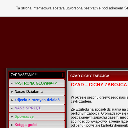
Ta strona internetowa została utworzona bezpłatnie pod adresem
St
ZAPRASZAMY !!!
CZAD CICHY ZABOJCA!
>>STRONA GŁÓWNA<<
CZAD – CICHY ZABÓJCA
Nasze Działania
W okresie sezonu grzewczego nasilaj
zdjęcia z różnych działań
czyli czadem.
NASZ SPRZĘT
Ze względu na sposób działania na o
perfidnym zabójcą. Gromadzący się 
Sponsorzy
pozbawionym zapachu gazem, nieco 
zdolność do wyjątkowo łatwego łącz
Księga gości
od tlenu), powstaje karboksyhemoglo