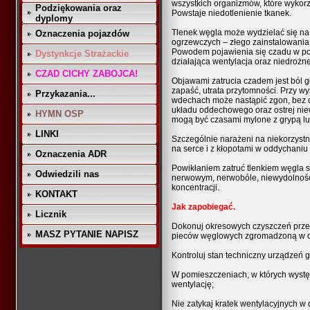
wszystkich organizmów, które wykorz
Podziękowania oraz
Powstaje niedotlenienie tkanek.
dyplomy
Tlenek węgla może wydzielać się na
Oznaczenia pojazdów
ogrzewczych – złego zainstalowania,
Powodem pojawienia się czadu w po
Dystynkcje Strażackie
działająca wentylacja oraz niedrożn
CZAD CICHY ZABOJCA!
Objawami zatrucia czadem jest ból gł
zapaść, utrata przytomności. Przy wy
Przykazania...
wdechach może nastąpić zgon, bez 
układu oddechowego oraz ostrej nie
HYMN OSP
mogą być czasami mylone z grypą l
LINKI
Szczególnie narażeni na niekorzystne
na serce i z kłopotami w oddychaniu 
Oznaczenia ADR
Powikłaniem zatruć tlenkiem węgla
Odwiedzili nas
nerwowym, nerwobóle, niewydolność 
koncentracji.
KONTAKT
Jak zapobiegać.
Licznik
Dokonuj okresowych czyszczeń prze
MASZ PYTANIE NAPISZ
pieców węglowych zgromadzoną w o
Kontroluj stan techniczny urządzeń 
W pomieszczeniach, w których wystę
wentylację;
Nie zatykaj kratek wentylacyjnych w