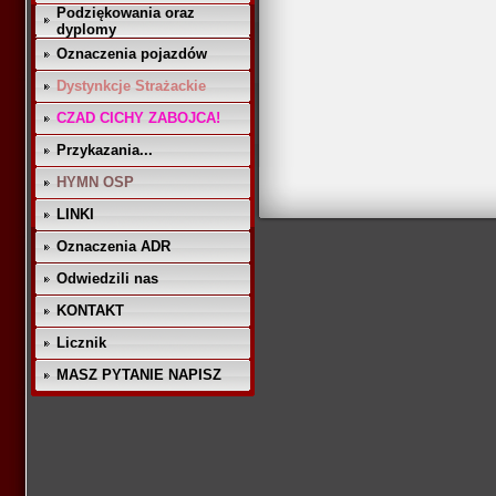
Podziękowania oraz
dyplomy
Oznaczenia pojazdów
Dystynkcje Strażackie
CZAD CICHY ZABOJCA!
Przykazania...
HYMN OSP
LINKI
Oznaczenia ADR
Odwiedzili nas
KONTAKT
Licznik
MASZ PYTANIE NAPISZ