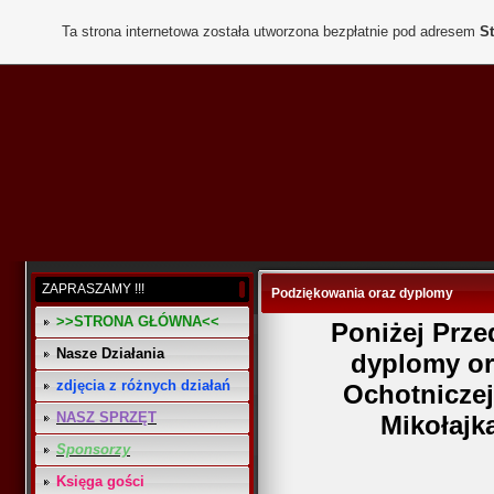
Ta strona internetowa została utworzona bezpłatnie pod adresem
St
ZAPRASZAMY !!!
Podziękowania oraz dyplomy
>>STRONA GŁÓWNA<<
Poniżej Prz
Nasze Działania
dyplomy or
zdjęcia z różnych działań
Ochotniczej
NASZ SPRZĘT
Mikołajk
Sponsorzy
Księga gości