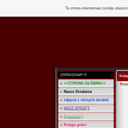
Ta strona internetowa została utworz
ZAPRASZAMY !!!
Księ
>>STRONA GŁÓWNA<<
Pros
Nasze Działania
zdjęcia z różnych działań
NASZ SPRZĘT
Sponsorzy
Księga gości