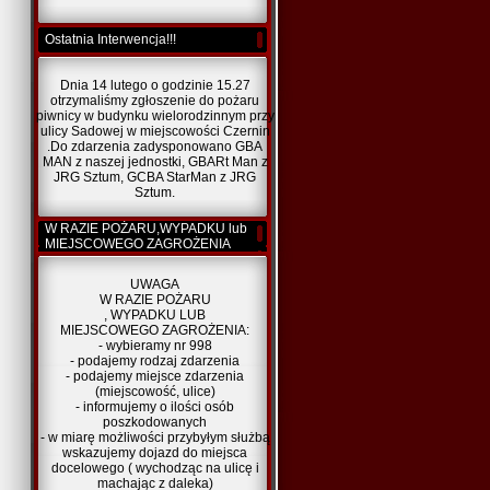
Ostatnia Interwencja!!!
Dnia 14 lutego o godzinie 15.27
otrzymaliśmy zgłoszenie do pożaru
piwnicy w budynku wielorodzinnym przy
ulicy Sadowej w miejscowości Czernin
.Do zdarzenia zadysponowano GBA
MAN z naszej jednostki, GBARt Man z
JRG Sztum, GCBA StarMan z JRG
Sztum.
W RAZIE POŻARU,WYPADKU lub
MIEJSCOWEGO ZAGROŻENIA
UWAGA
W RAZIE POŻARU
, WYPADKU LUB
MIEJSCOWEGO ZAGROŻENIA:
- wybieramy nr 998
- podajemy rodzaj zdarzenia
- podajemy miejsce zdarzenia
(miejscowość, ulice)
- informujemy o ilości osób
poszkodowanych
- w miarę możliwości przybyłym służbą
wskazujemy dojazd do miejsca
docelowego ( wychodząc na ulicę i
machając z daleka)