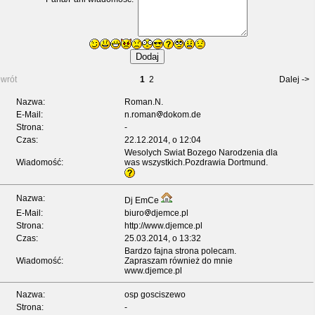
wrót
1
2
Dalej ->
Nazwa:
Roman.N.
E-Mail:
n.roman
dokom.de
Strona:
-
Czas:
22.12.2014, o 12:04
Wesolych Swiat Bozego Narodzenia dla
Wiadomość:
was wszystkich.Pozdrawia Dortmund.
Nazwa:
Dj EmCe
E-Mail:
biuro
djemce.pl
Strona:
http://www.djemce.pl
Czas:
25.03.2014, o 13:32
Bardzo fajna strona polecam.
Wiadomość:
Zapraszam również do mnie
www.djemce.pl
Nazwa:
osp gosciszewo
Strona:
-