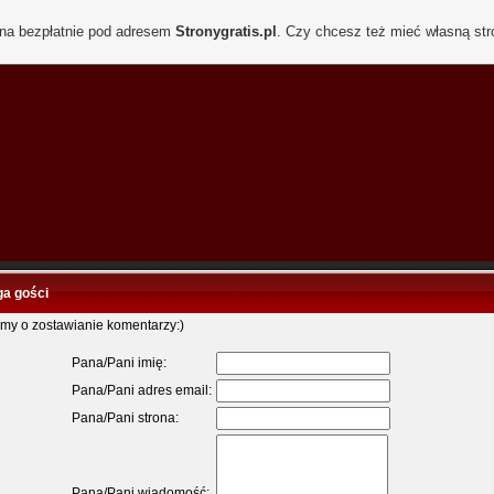
ona bezpłatnie pod adresem
Stronygratis.pl
. Czy chcesz też mieć własną st
ga gości
imy o zostawianie komentarzy:)
Pana/Pani imię:
Pana/Pani adres email:
Pana/Pani strona:
Pana/Pani wiadomość: