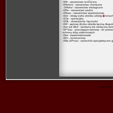
-
SRt
- ratownictwo techniczne
-
SRchem
- ratownictwo chemiczne
-
SRekol
- ratownictwo ekologiczne
-
SRw
- ratownictwo wodne
-
SRwys
- ratownictwo wysokościowe
-
SDz
- dźwig (cyfra określa udźwig
w
tonac
-
SOp
- operacyjny
-
SDiŁ
- dowodzenia i łączności
-
SW
- wężowy (liczba określa łączną długo
-
San
lub
Med
- sanitarny lub medyczny (am
-S
P
-Gaz - przeciwgazo-dymowy - do przew
ochrony dróg oddechowych
-
Skw
- kwatermistrzowski
-
SKn
- kontenerowy
-
SRp
(
SPosz
) - samochód specjalistyczne 
Jesteś dziś