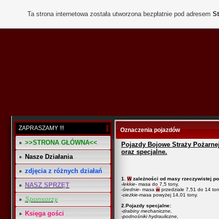
Ta strona internetowa została utworzona bezpłatnie pod adresem
St
ZAPRASZAMY !!!
Oznaczenia pojazdów
>>STRONA GŁÓWNA<<
Pojazdy Bojowe Straży Pożarne
oraz specjalne.
Nasze Działania
zdjęcia z różnych działań
1.
W
zależności od masy rzeczywistej poj
NASZ SPRZĘT
-
lekkie
- masa do 7,5 tony,
-
średnie
- masa
w
przedziale 7,51 do 14 ton
-
cieżkie
-masa powyżej 14,01 tony.
Sponsorzy
2.Pojazdy specjalne:
-drabiny mechaniczne,
Księga gości
-podnośniki hydrauliczne,