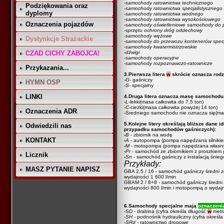
-samochody ratownictwa technicznego
Podziękowania oraz
-samochody ratownictwa specjalistycznego
dyplomy
-samochody ratownictwa wodnego
-samochody ratownictwa wysokościowego
Oznaczenia pojazdów
-samochody oświetleniowe
samochody do 
-sprzętu ochrony dróg oddechowy
-samochody wężowe
Dystynkcje Strażackie
-samochody do przewozu kontenerów specj
-samochody kwatermistrzowskie
CZAD CICHY ZABOJCA!
-dźwigi
-samochody operacyjne
-samochody rozpoznawczo-ratownicze
Przykazania...
3.Pierwsza litera
w
skrócie oznacza rod
-G-
gaśniczy
HYMN OSP
-
S
- specjalny
LINKI
4.Druga litera oznacza masę samochodu
-L
-lekki(masa całkowita do 7,5 ton)
-
C
-cieżki(masa całkowita powyżej 14 ton)
Oznaczenia ADR
-Sredniego samochodu nie oznacza się(mas
5.Kolejne litery określają bliższe dane
Odwiedzili nas
przypadku samochodów gaśniczych):
-
B
- zbiornik na wodę
KONTAKT
-
A
- autopompa (pompa napędzana silnik
-
M
- motopompa (pompa napędzana własny
-
Pr
- samochód ze zbiornikiem z proszkiem
Licznik
-
Sn
- samochód gaśniczy z instalacją śnie
Przykłady:
MASZ PYTANIE NAPISZ
GBA 2,5 / 16
- samochód gaśniczy średni z
wydajności 1 600 l/min
GBAM 2 / 8+8 - samochód gaśniczy średni 
wydajności 800 l/min i motopompą o wydajn
6.Samochody specjalne mają
oznaczeni
-S
D
- drabina (cyfra określa długość
w
metr
-
SH
- podnośnik hydrauliczny (cyfra okreś
-
SRd
- ratownictwo drogowe